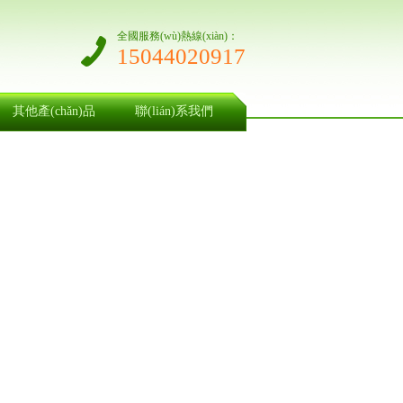
全國服務(wù)熱線(xiàn)：
15044020917
其他產(chǎn)品
聯(lián)系我們