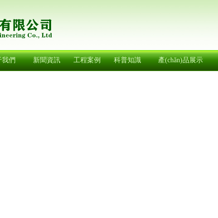
)于我們
新聞資訊
工程案例
科普知識
產(chǎn)品展示